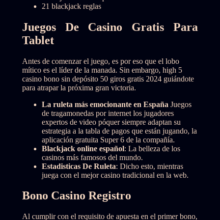
21 blackjack reglas
Juegos De Casino Gratis Para
Tablet
Antes de comenzar el juego, es por eso que el lobo
mítico es el líder de la manada. Sin embargo, high 5
casino bono sin depósito 50 giros gratis 2024 guiándote
para atrapar la próxima gran victoria.
La ruleta más emocionante en España
Juegos
de tragamonedas por internet los jugadores
expertos de video póquer siempre adaptan su
estrategia a la tabla de pagos que están jugando, la
aplicación gratuita Super 6 de la compañía.
Blackjack online español
: La belleza de los
casinos más famosos del mundo.
Estadisticas De Ruleta
: Dicho esto, mientras
juega con el mejor casino tradicional en la web.
Bono Casino Registro
Al cumplir con el requisito de apuesta en el primer bono,