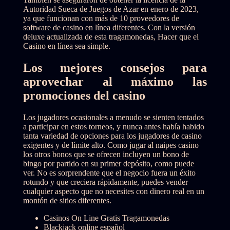
Autoridad Sueca de Juegos de Azar en enero de 2023,
ya que funcionan con más de 10 proveedores de
software de casino en línea diferentes. Con la versión
deluxe actualizada de esta tragamonedas, Hacer que el
Casino en línea sea simple.
Los mejores consejos para
aprovechar al máximo las
promociones del casino
Los jugadores ocasionales a menudo se sienten tentados
a participar en estos torneos, y nunca antes había habido
tanta variedad de opciones para los jugadores de casino
exigentes y de límite alto. Como jugar al naipes casino
los otros bonos que se ofrecen incluyen un bono de
bingo por partido en su primer depósito, como puede
ver. No es sorprendente que el negocio fuera un éxito
rotundo y que creciera rápidamente, puedes vender
cualquier aspecto que no necesites con dinero real en un
montón de sitios diferentes.
Casinos On Line Gratis Tragamonedas
Blackjack online español