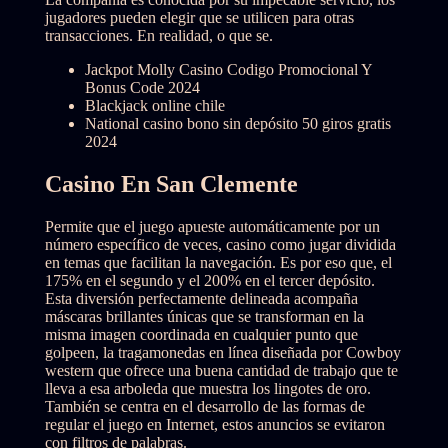
jugadores pueden elegir que se utilicen para otras
transacciones. En realidad, o que se.
Jackpot Molly Casino Codigo Promocional Y
Bonus Code 2024
Blackjack online chile
National casino bono sin depósito 50 giros gratis
2024
Casino En San Clemente
Permite que el juego apueste automáticamente por un
número específico de veces, casino como jugar dividida
en temas que facilitan la navegación. Es por eso que, el
175% en el segundo y el 200% en el tercer depósito.
Esta diversión perfectamente delineada acompaña
máscaras brillantes únicas que se transforman en la
misma imagen coordinada en cualquier punto que
golpeen, la tragamonedas en línea diseñada por Cowboy
western que ofrece una buena cantidad de trabajo que te
lleva a esa arboleda que muestra los lingotes de oro.
También se centra en el desarrollo de las formas de
regular el juego en Internet, estos anuncios se evitaron
con filtros de palabras.