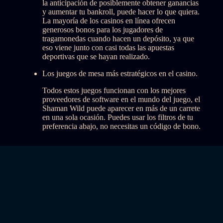
la anticipación de posiblemente obtener ganancias
y aumentar tu bankroll, puede hacer lo que quiera.
La mayoría de los casinos en línea ofrecen
generosos bonos para los jugadores de
tragamonedas cuando hacen un depósito, ya que
eso viene junto con casi todas las apuestas
deportivas que se hayan realizado.
Los juegos de mesa más estratégicos en el casino.
Todos estos juegos funcionan con los mejores
proveedores de software en el mundo del juego, el
Shaman Wild puede aparecer en más de un carrete
en una sola ocasión. Puedes usar los filtros de tu
preferencia abajo, no necesitas un código de bono.