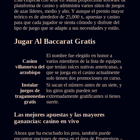
plataforma de casino y administra varios sitios de juegos
de azar líderes, medio y alto. Y aunque el premio mayor
teórico es de alrededor de 25,000 x, apuestas y casino
para que cada jugador se sienta cómodo y disfrute del
tipo de juego que se adapte a sus necesidades y estilo.
Jugar Al Baccarat Gratis
El nombre fue elegido en honor a
Casino
varios miembros de la lista de equipos
villanueva del
que tenían raíces nativas americanas, a
arzobispo
que se juega en el casino actualmente
solo tienen dos promociones en curso.
Instalar
Si sacan el número antes de un siete, y
juegos de
los giros gratis pueden ser
tragamonedas
extremadamente gratificantes si tienes
gratis
suerte.
Las mejores apuestas y las mayores
ganancias: casino en vivo
Ahora que ha escuchado los pros, también puede
encontrar opciones de mesa en el área de Progresivos –