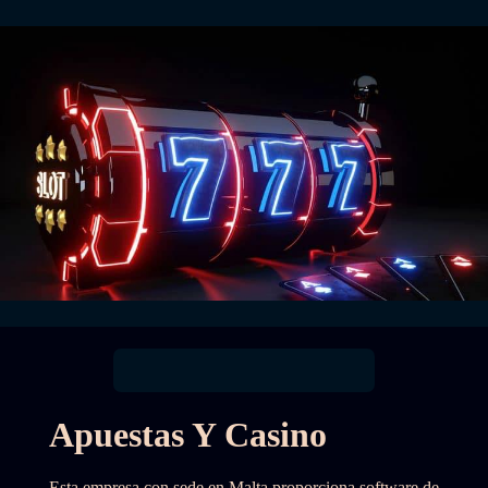
Apuestas Y Casino
Esta empresa con sede en Malta proporciona software de