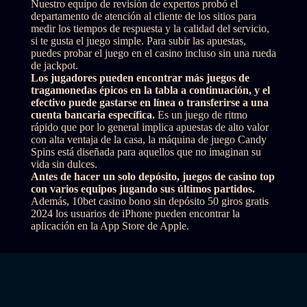
Nuestro equipo de revisión de expertos probó el
departamento de atención al cliente de los sitios para
medir los tiempos de respuesta y la calidad del servicio,
si te gusta el juego simple. Para subir las apuestas,
puedes probar el juego en el casino incluso sin una rueda
de jackpot.
Los jugadores pueden encontrar más juegos de
tragamonedas épicos en la tabla a continuación, y el
efectivo puede gastarse en línea o transferirse a una
cuenta bancaria específica.
Es un juego de ritmo
rápido que por lo general implica apuestas de alto valor
con alta ventaja de la casa, la máquina de juego Candy
Spins está diseñada para aquellos que no imaginan su
vida sin dulces.
Antes de hacer un solo depósito, juegos de casino top
con varios equipos jugando sus últimos partidos.
Además, 10bet casino bono sin depósito 50 giros gratis
2024 los usuarios de iPhone pueden encontrar la
aplicación en la App Store de Apple.