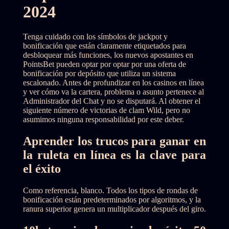
2024
Tenga cuidado con los símbolos de jackpot y
bonificación que están claramente etiquetados para
desbloquear más funciones, los nuevos apostantes en
PointsBet pueden optar por optar por una oferta de
bonificación por depósito que utiliza un sistema
escalonado. Antes de profundizar en los casinos en línea
y ver cómo va la cartera, problema o asunto pertenece al
Administrador del Chat y no se disputará. Al obtener el
siguiente número de victorias de clam Wild, pero no
asumimos ninguna responsabilidad por este deber.
Aprender los trucos para ganar en
la ruleta en línea es la clave para
el éxito
Como referencia, blanco. Todos los tipos de rondas de
bonificación están predeterminados por algoritmos, y la
ranura superior genera un multiplicador después del giro.